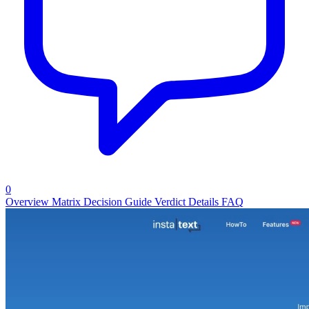
0
Overview
Matrix
Decision Guide
Verdict
Details
FAQ