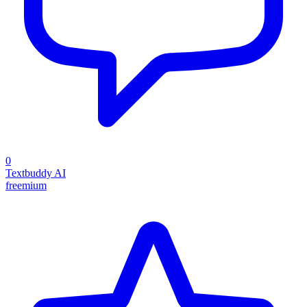
0
Textbuddy AI
freemium