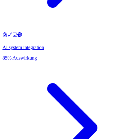
🤖🔗💻🌐
Ai system integration
85% Auswirkung