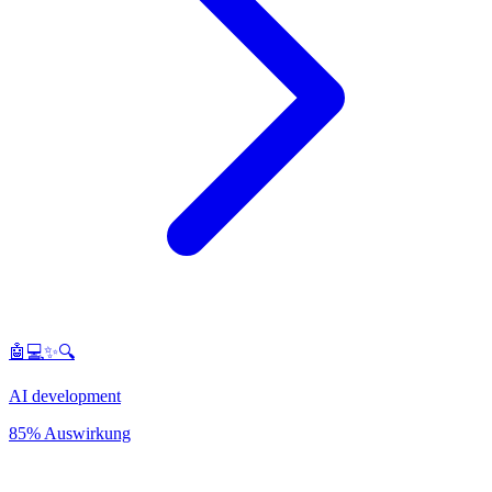
🤖💻✨🔍
AI development
85% Auswirkung