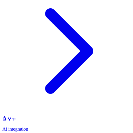
🤖💡✨
Ai integration