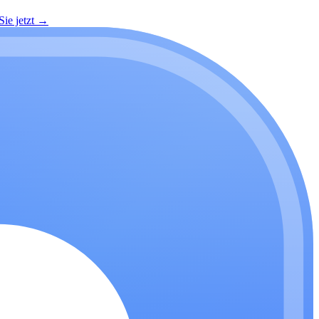
ie jetzt
→