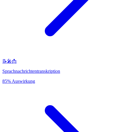
📝🎤📩
Sprachnachrichtentranskription
85% Auswirkung