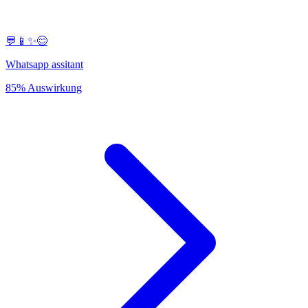
💬📱✨😊
Whatsapp assitant
85% Auswirkung