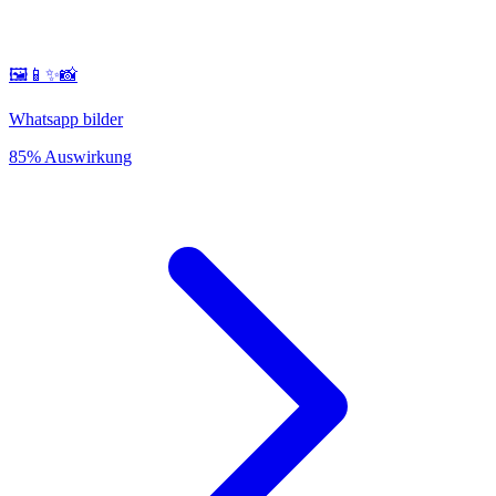
🖼️📱✨📸
Whatsapp bilder
85% Auswirkung