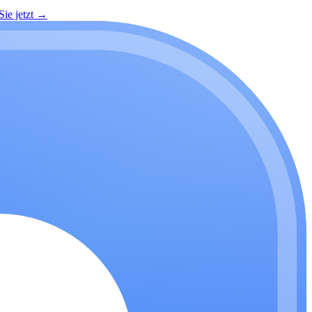
ie jetzt
→