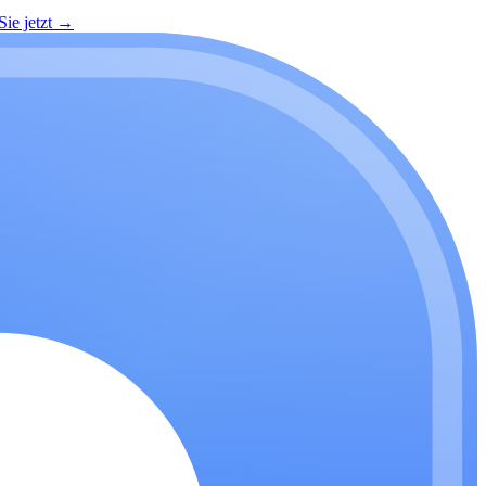
ie jetzt
→