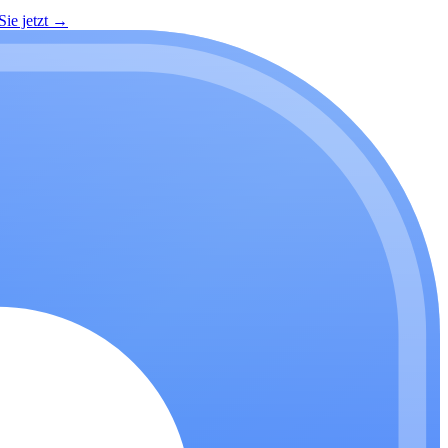
ie jetzt
→