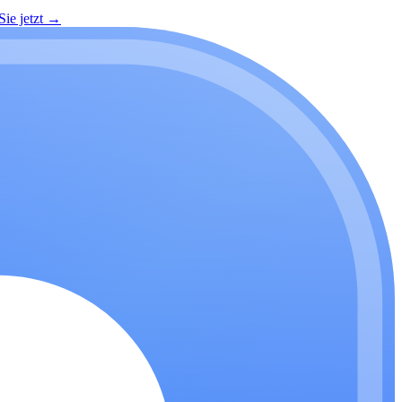
ie jetzt
→