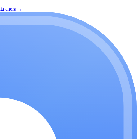
ita ahora
→