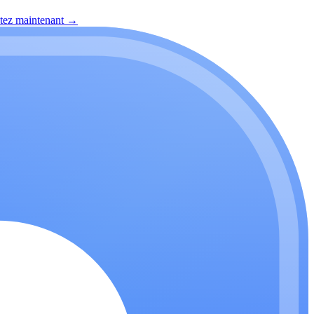
itez maintenant
→