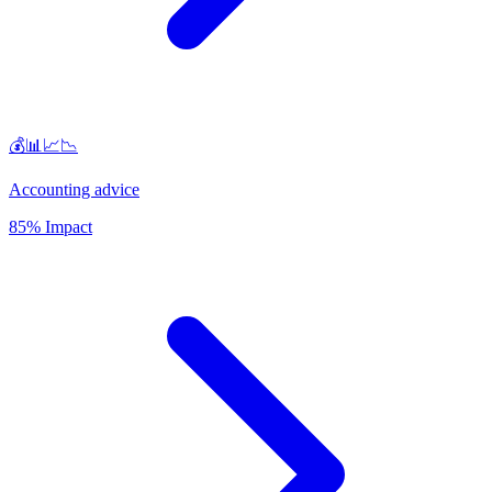
💰📊📈📉
Accounting advice
85% Impact