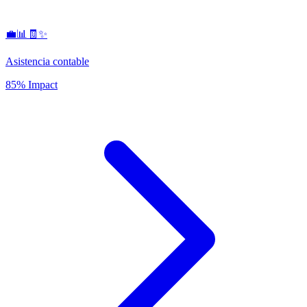
💼📊🧾✨
Asistencia contable
85% Impact