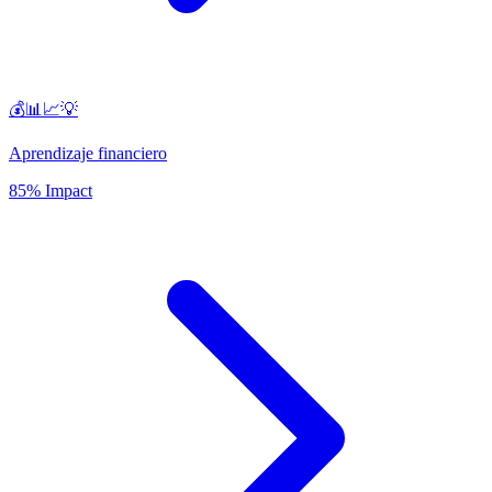
💰📊📈💡
Aprendizaje financiero
85% Impact