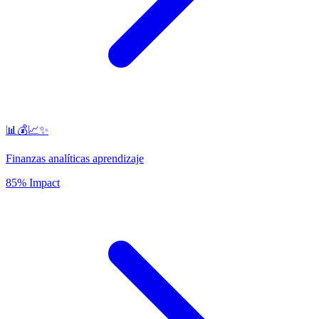
📊💰📈✨
Finanzas analíticas aprendizaje
85% Impact