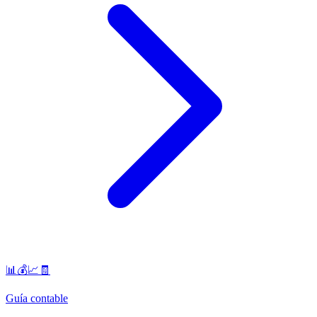
📊💰📈🧾
Guía contable