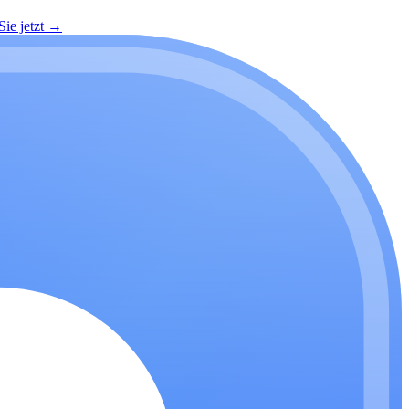
ie jetzt
→