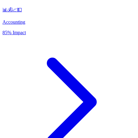
📊💰📈💵
Accounting
85% Impact