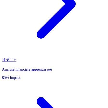
📊💰📈✨
Analyse financière apprentissage
85% Impact