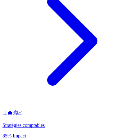
📊💼💰📈
Stratégies comptables
85% Impact