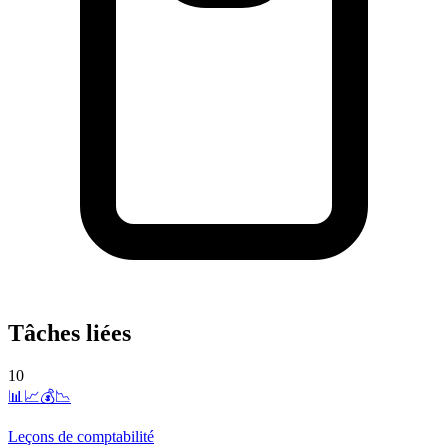
Tâches liées
10
📊📈💰📉
Leçons de comptabilité