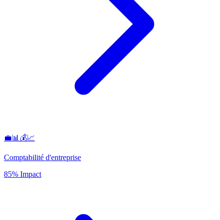
💼📊💰📈
Comptabilité d'entreprise
85% Impact