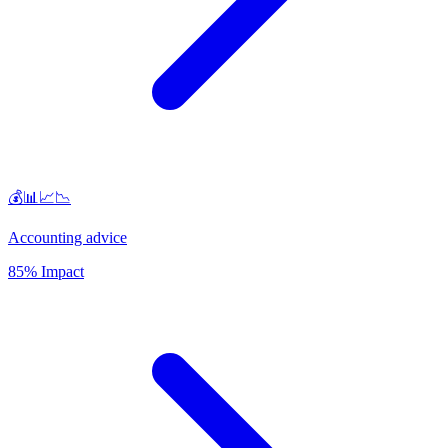
💰📊📈📉
Accounting advice
85% Impact