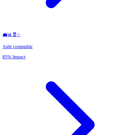
💼📊🧾✨
Aide comptable
85% Impact