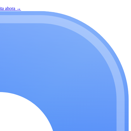
ita ahora
→