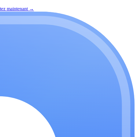
itez maintenant
→