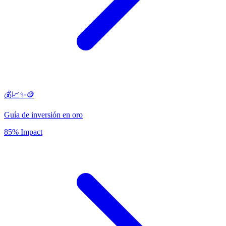
💰📈✨🪙
Guía de inversión en oro
85% Impact