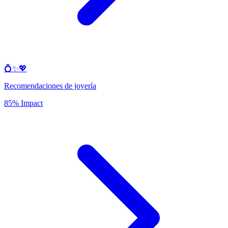
💍✨💖
Recomendaciones de joyería
85% Impact