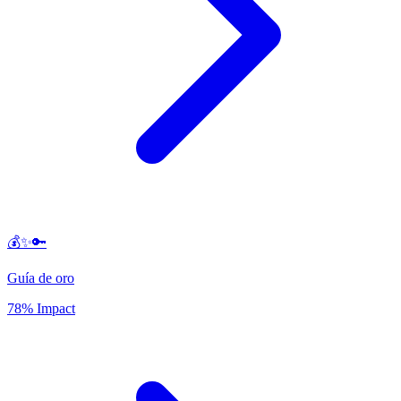
💰✨🔑
Guía de oro
78% Impact