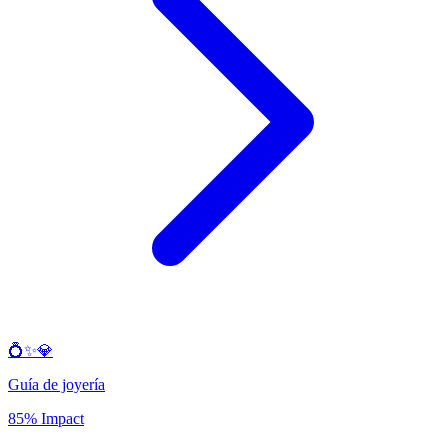
💍✨💎
Guía de joyería
85% Impact