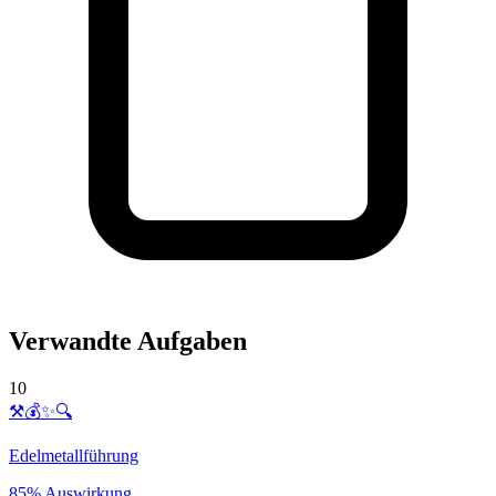
Verwandte Aufgaben
10
⚒️💰✨🔍
Edelmetallführung
85% Auswirkung