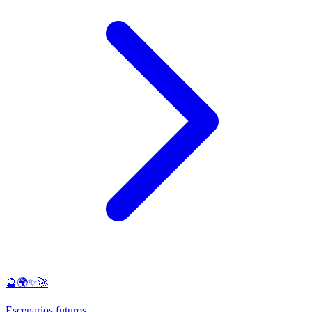
🔮🌍✨🚀
Escenarios futuros