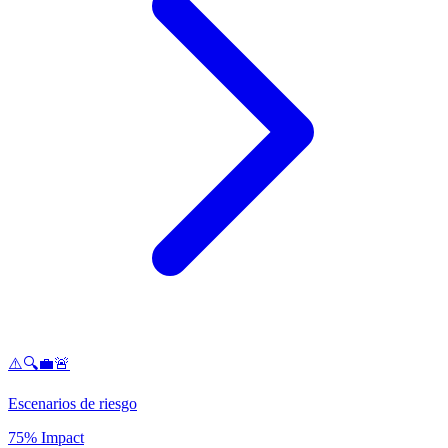
⚠️🔍💼🚨
Escenarios de riesgo
75% Impact