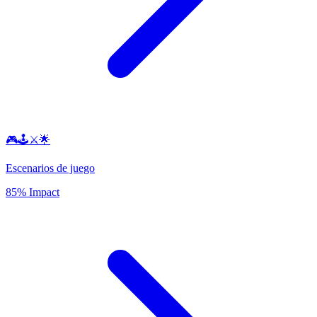
🎮🕹️⚔️🌟
Escenarios de juego
85% Impact