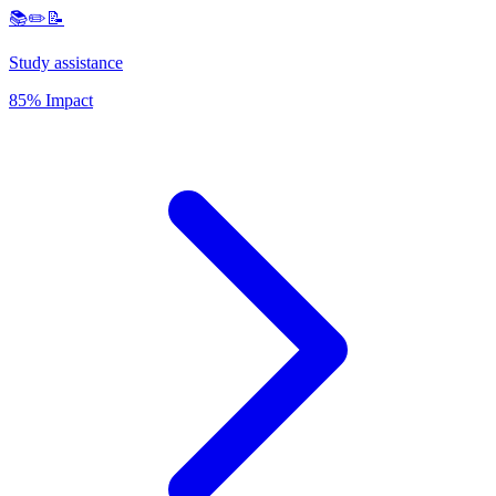
📚✏️📝
Study assistance
85% Impact