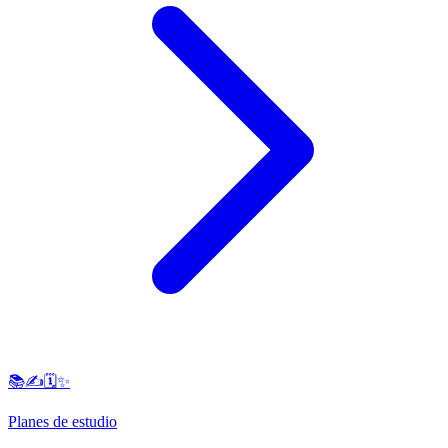
📚✍️🗓️✨
Planes de estudio