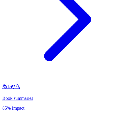
📚✨📖🔍
Book summaries
85% Impact