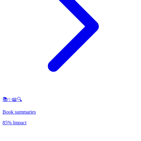
📚✨📖🔍
Book summaries
85% Impact