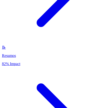
📝
Resumos
82% Impact