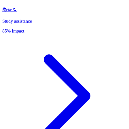
📚✏️📝
Study assistance
85% Impact