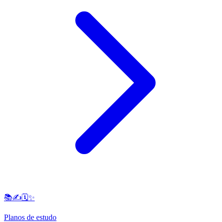
📚✍️🗓️✨
Planos de estudo