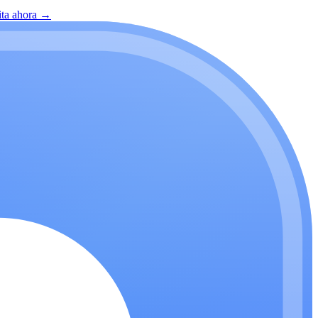
ita ahora
→