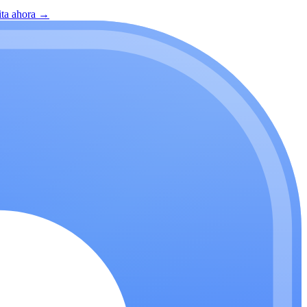
ita ahora
→