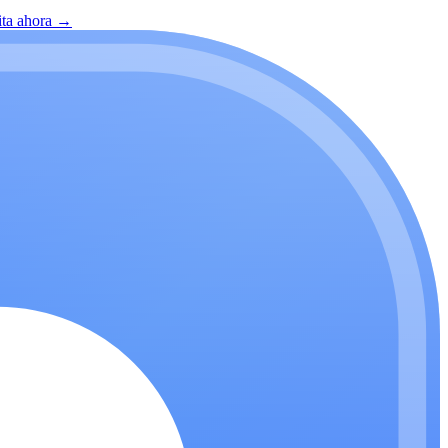
ita ahora
→