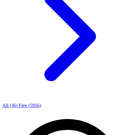
All
(36)
Free
(5956)