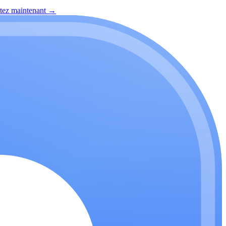
itez maintenant
→