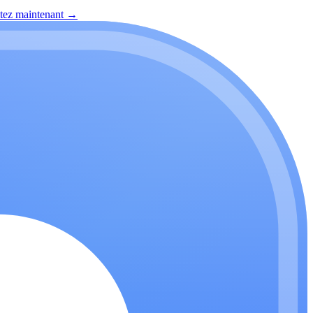
itez maintenant
→