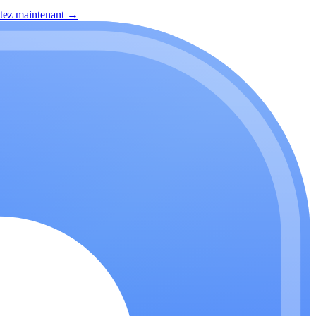
itez maintenant
→