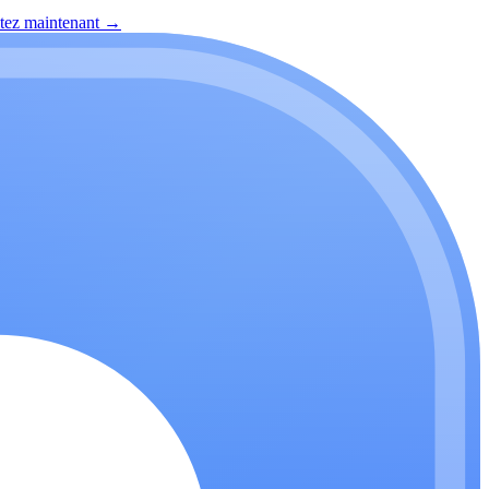
itez maintenant
→