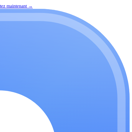
itez maintenant
→