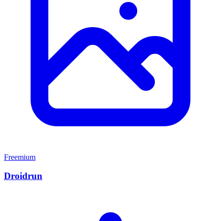
Freemium
Droidrun