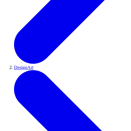
DesignArt