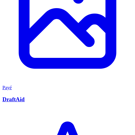
Payé
DraftAid