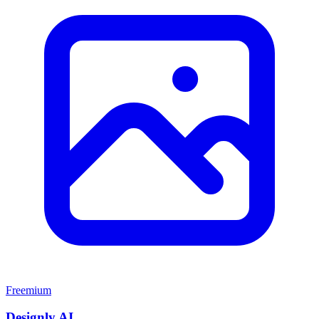
Freemium
Designly AI