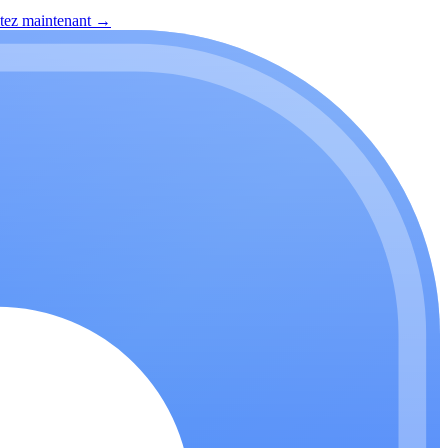
itez maintenant
→