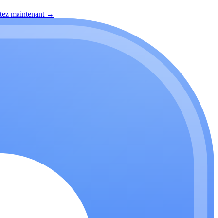
itez maintenant
→