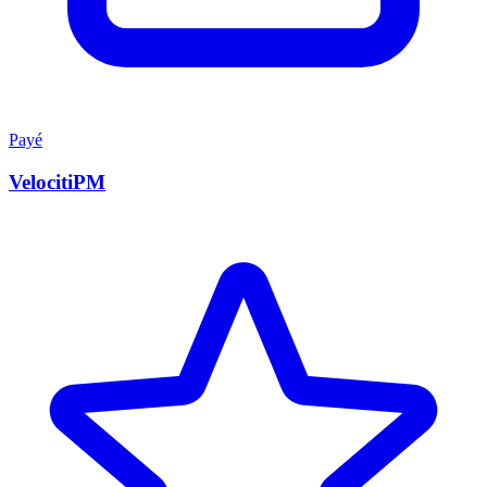
Payé
VelocitiPM