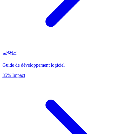
💻🛠️📈
Guide de développement logiciel
85% Impact