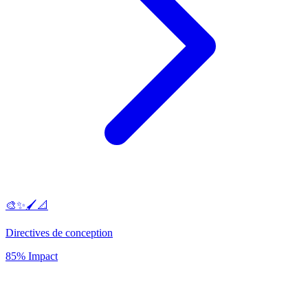
🎨✨🖌️📐
Directives de conception
85% Impact