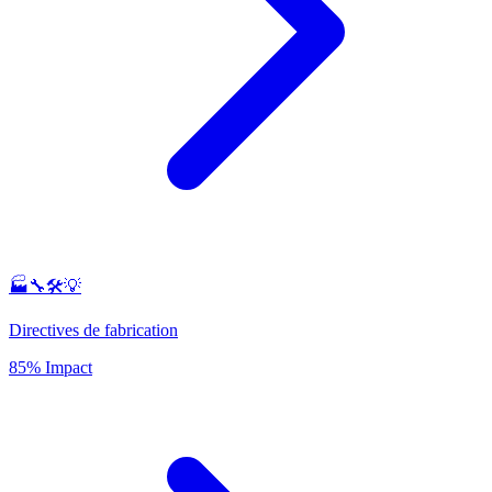
🏭🔧🛠️💡
Directives de fabrication
85% Impact