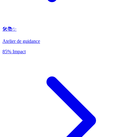
🛠️📚✨
Atelier de guidance
85% Impact