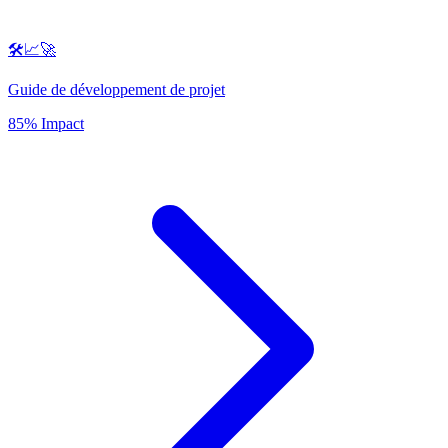
🛠️📈🚀
Guide de développement de projet
85% Impact