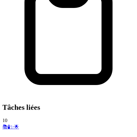
Tâches liées
10
📚🧪✨🌟