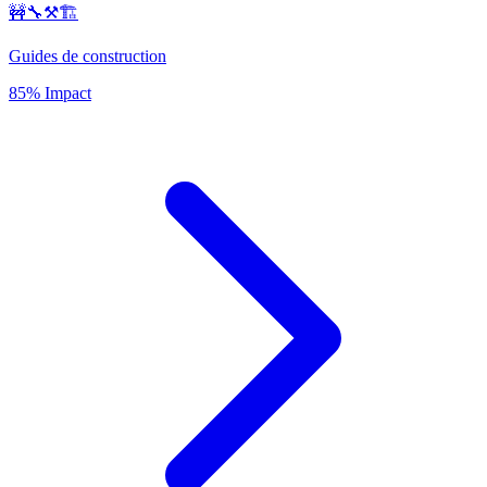
🚧🔧⚒️🏗️
Guides de construction
85% Impact