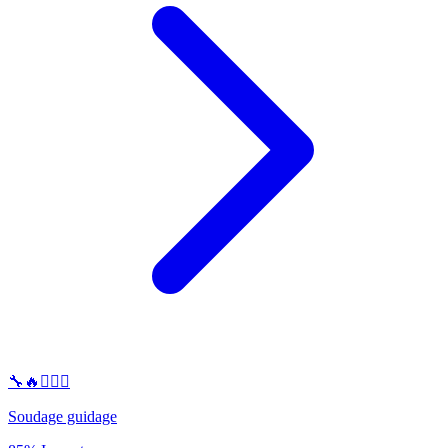
🔧🔥👷‍♂️✨
Soudage guidage