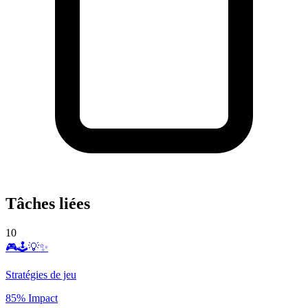
Tâches liées
10
🎮🕹️💡✨
Stratégies de jeu
85% Impact