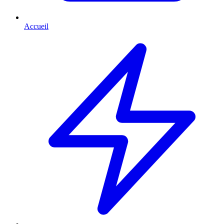
Accueil