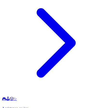
🎮🕹️🎲✨