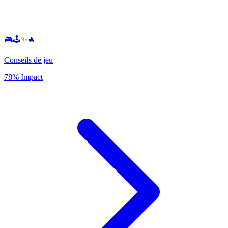
🎮🕹️✨🔥
Conseils de jeu
78% Impact