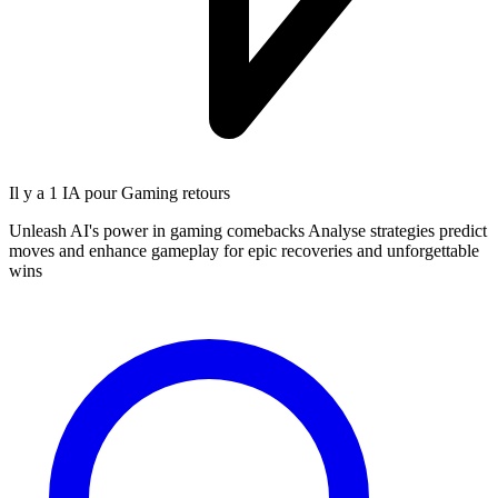
Il y a
1 IA
pour Gaming retours
Unleash AI's power in gaming comebacks Analyse strategies predict
moves and enhance gameplay for epic recoveries and unforgettable
wins