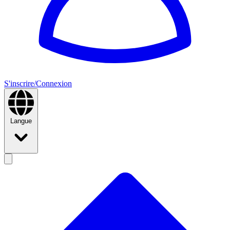
S'inscrire/Connexion
Langue