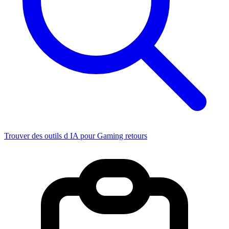
Trouver des outils d IA pour Gaming retours