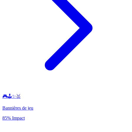
🎮🕹️✨🥇
Bannières de jeu
85% Impact