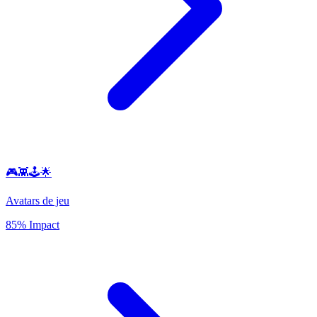
🎮👾🕹️🌟
Avatars de jeu
85% Impact