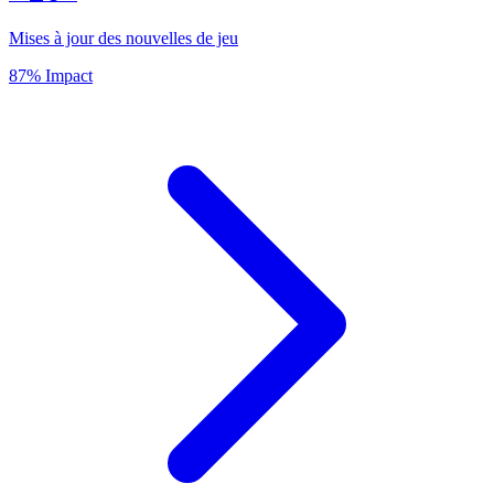
Mises à jour des nouvelles de jeu
87% Impact