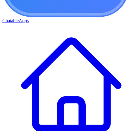
ChatableApps