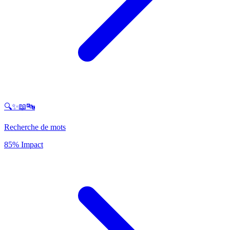
🔍✨📖🔤
Recherche de mots
85% Impact