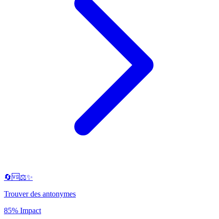
🔄🆚⚖️✨
Trouver des antonymes
85% Impact