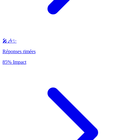
🎤🎶✨
Réponses rimées
85% Impact