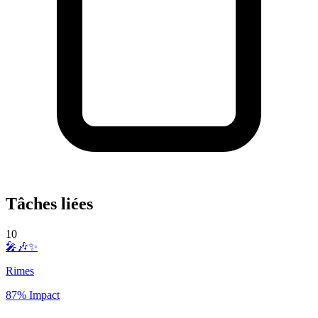
Tâches liées
10
🎤🎶✨
Rimes
87% Impact