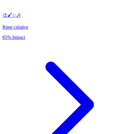
🎨🖌️✨🎶
Rime créative
85% Impact