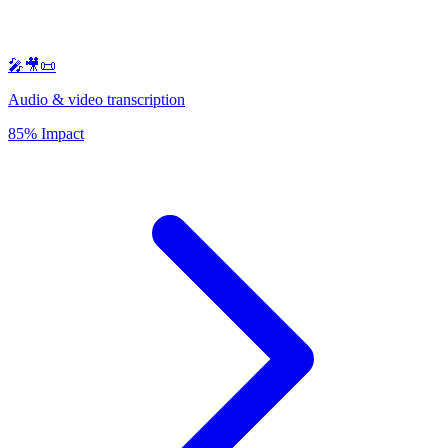
🎤🎥📜
Audio & video transcription
85% Impact