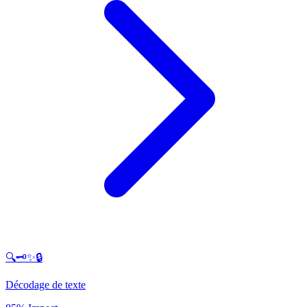
🔍🗝️✨🔒
Décodage de texte