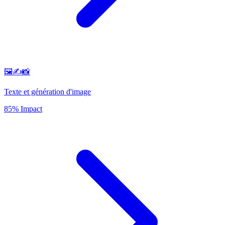
🖼️✍️📸
Texte et génération d'image
85% Impact