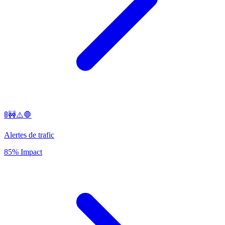
🚦🚧⚠️🛑
Alertes de trafic
85% Impact