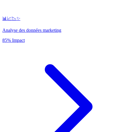
📊📈📉✨
Analyse des données marketing
85% Impact