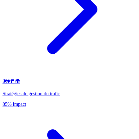
🚦🚧🚥🌍
Stratégies de gestion du trafic
85% Impact