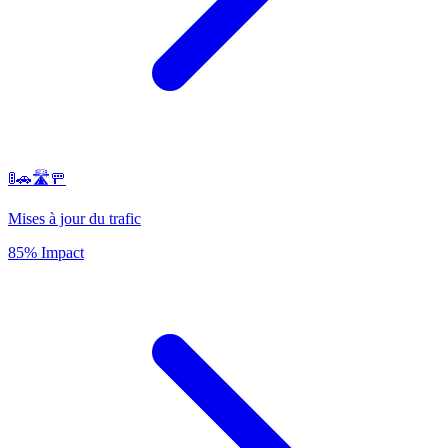
🚦🚗🛣️🚥
Mises à jour du trafic
85% Impact