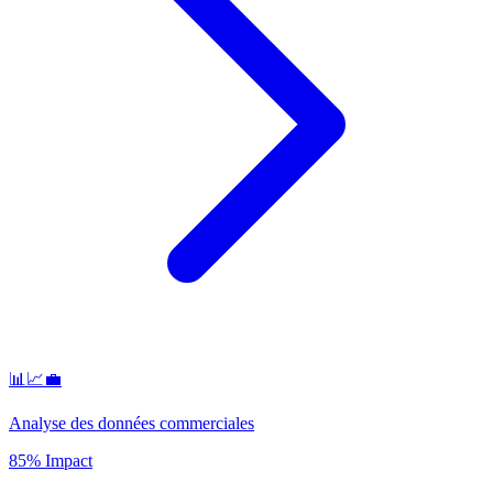
📊📈💼
Analyse des données commerciales
85% Impact