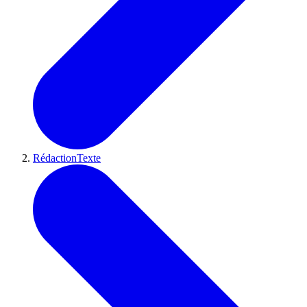
RédactionTexte