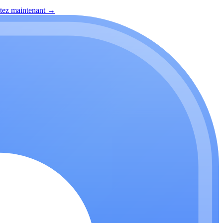
itez maintenant
→