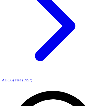
All
(36)
Free
(5957)