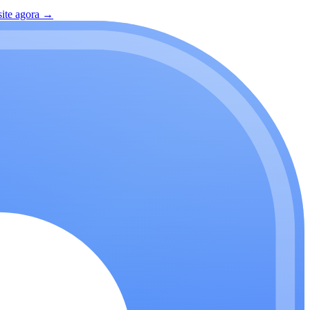
site agora
→