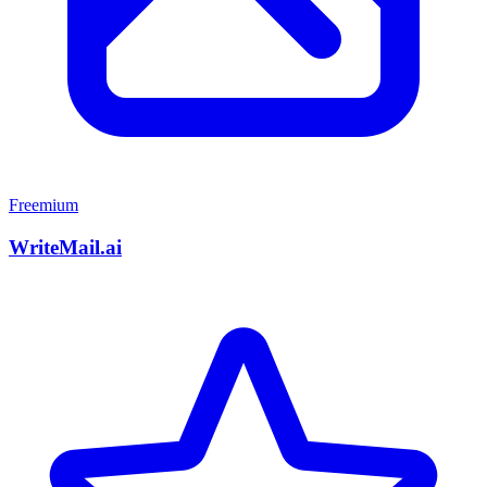
Freemium
WriteMail.ai