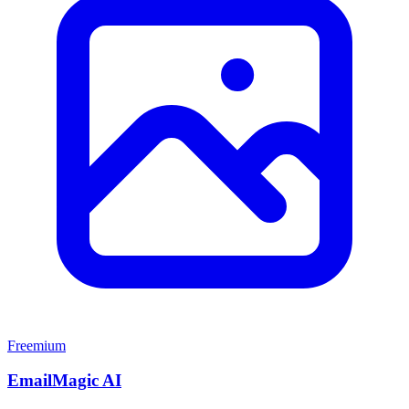
Freemium
EmailMagic AI