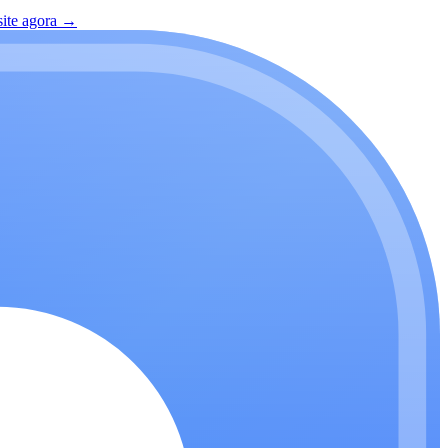
site agora
→