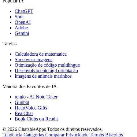
Popular IA
ChatGPT
Sora
OpenAI
Adobe
Gemini
Tarefas
Calculadora de matemática
Streetwear imagens
Otimização de código multilíngue
Desenvolvimento ágil orientação
Imagens de animais marinhos
Maioria dos Favoritos de IA
remio - AI Note Taker
Gunbot
HeartVoice Gifts
RealChar
Book Clubs on Readit
© 2026 ChatableApps
Todos os direitos reservados.
Tendência
Categorias
Comparar
Privacidade
Termos
Biscoitos