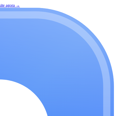
site agora
→