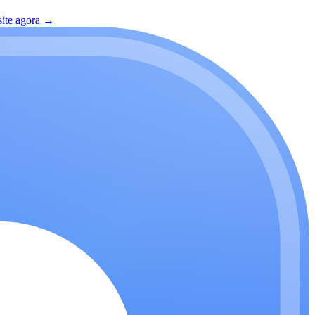
site agora
→