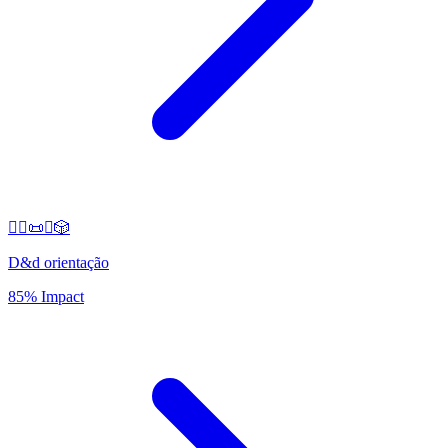
🧙‍♂️📜✨🎲
D&d orientação
85% Impact