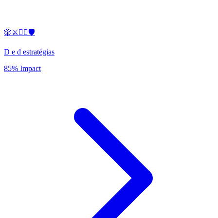
🎲⚔️🧙‍♂️🛡️
D e d estratégias
85% Impact