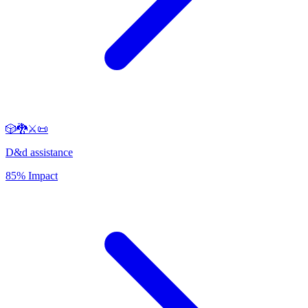
🎲🐉⚔️📜
D&d assistance
85% Impact