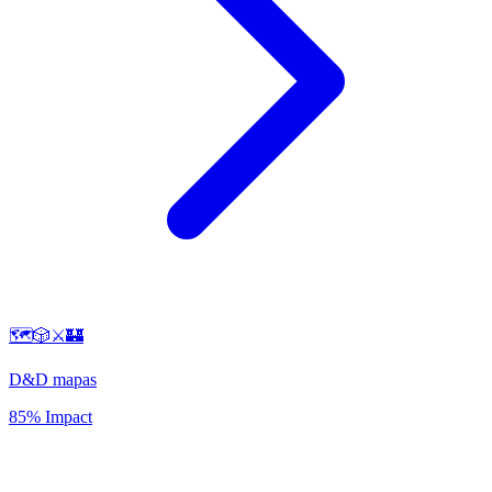
🗺️🎲⚔️🏰
D&D mapas
85% Impact