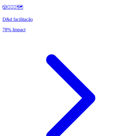
🎲🧙‍♂️⚔️🗺️
D&d facilitação
78% Impact