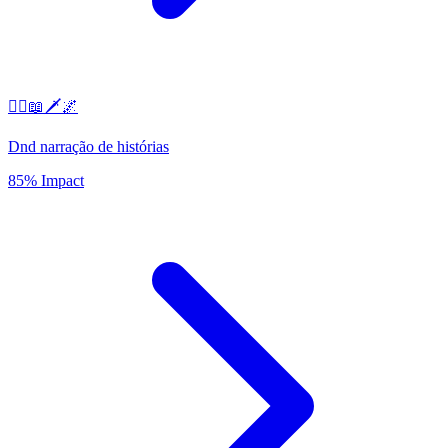
🧙‍♂️📖🗡️🌌
Dnd narração de histórias
85% Impact