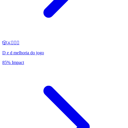
🎲⚔️🧙‍♂️✨
D e d melhoria do jogo
85% Impact