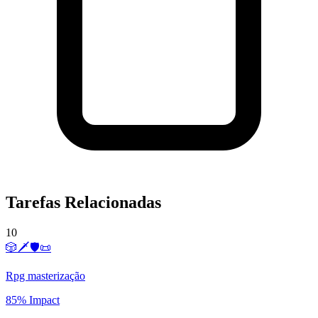
Tarefas Relacionadas
10
🎲🗡️🛡️📜
Rpg masterização
85% Impact