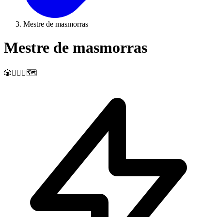
Mestre de masmorras
Mestre de masmorras
🎲🧙‍♂️⚔️🗺️