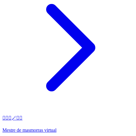
🧙‍♂️⚔️🪄🧝‍♂️
Mestre de masmorras virtual