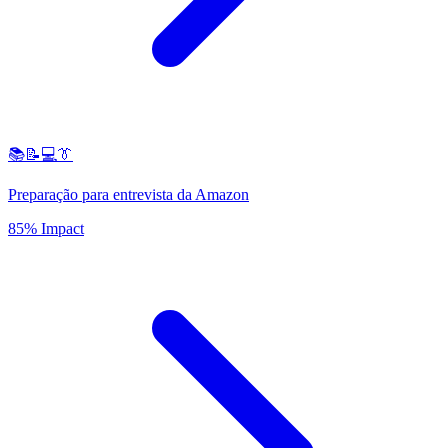
📚📝💻👔
Preparação para entrevista da Amazon
85% Impact