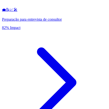
💼📝📈🎤
Preparação para entrevista de consultor
82% Impact