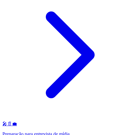
🎤📄💼
Preparação para entrevista de mídia