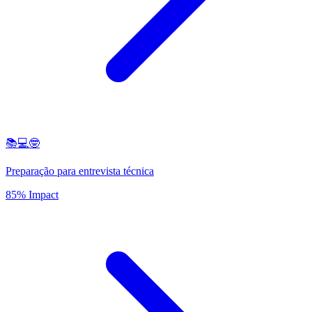
📚💻🤓
Preparação para entrevista técnica
85% Impact