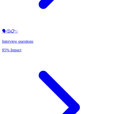
🗣️🤔📋✨
Interview questions
85% Impact